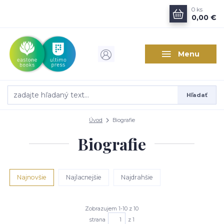
0
ks
0,00 €
Menu
Hľadať
Úvod
Biografie
Biografie
Najnovšie
Najlacnejšie
Najdrahšie
Zobrazujem 1-10 z 10
strana
z 1