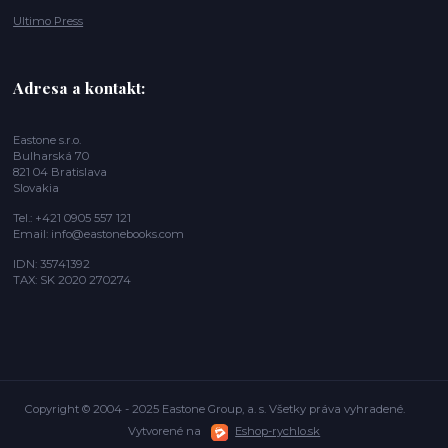
Ultimo Press
Adresa a kontakt:
Eastone s.r.o.
Bulharská 70
821 04 Bratislava
Slovakia
Tel.: +421 0905 557 121
Email: info@eastonebooks.com
IDN: 35741392
TAX: SK 2020 270274
Copyright © 2004 - 2025 Eastone Group, a. s. Všetky práva vyhradené.
Vytvorené na
Eshop-rychlo.sk