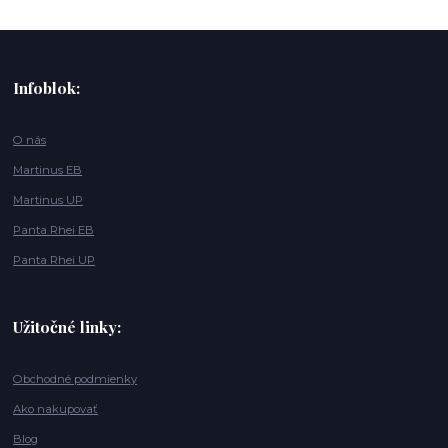
Infoblok:
O nás
Martinus EB
Martinus UP
Panta Rhei EB
Panta Rhei UP
Užitočné linky:
Obchodné podmienky
Ako nakupovať
Blog