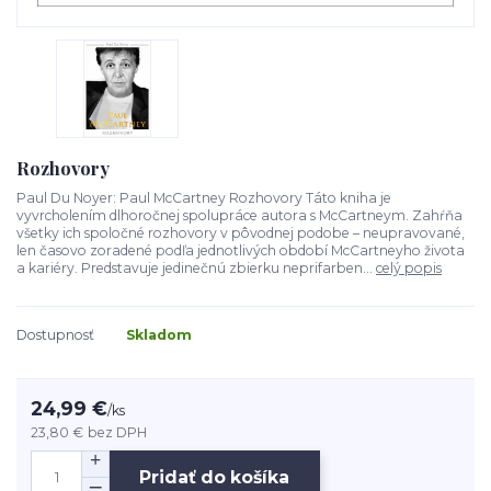
Rozhovory
Paul Du Noyer: Paul McCartney Rozhovory Táto kniha je
vyvrcholením dlhoročnej spolupráce autora s McCartneym. Zahŕňa
všetky ich spoločné rozhovory v pôvodnej podobe – neupravované,
len časovo zoradené podľa jednotlivých období McCartneyho života
a kariéry. Predstavuje jedinečnú zbierku neprifarben...
celý popis
Dostupnosť
Skladom
24,99 €
/
ks
23,80 €
bez DPH
Pridať do košíka