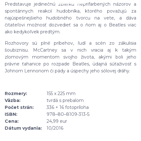
Predstavuje jedinečnú zbierku neprifarbených názorov a
spontánnych reakcií hudobníka, ktorého považujú za
najúspešnejšieho hudobného tvorcu na vete, a dáva
čitateľovi možnosť dozvedieť sa o ňom aj o Beatles viac
ako kedykoľvek predtým.
Rozhovory sú plné príbehov, ľudí a scén zo zákulisia
šoubiznisu. McCartney sa v nich vracia aj k takým
zlomovým momentom svojho života, akými boli jeho
právne ťahanice po rozpade Beatles, údajná súťaživosť s
Johnom Lennonom či pády a úspechy jeho sólovej dráhy.
Rozmery:
155 x 225 mm
Väzba:
tvrdá s prebalom
Počet strán:
336 + 16 fotopríloha
ISBN:
978–80–8109-313-5
Cena:
24,99 eur
Dátum vydania:
10/2016