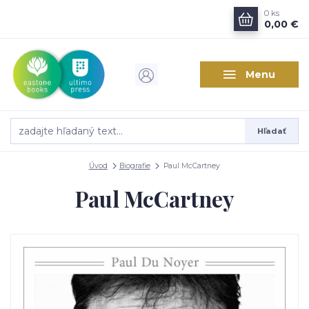
0
ks
0,00 €
Menu
Hľadať
Úvod
Biografie
Paul McCartney
Paul McCartney