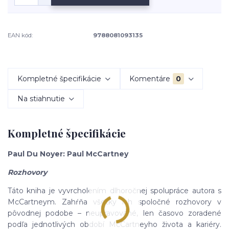
EAN kód:
9788081093135
Kompletné špecifikácie
Komentáre
0
Na stiahnutie
Kompletné špecifikácie
Paul Du Noyer: Paul McCartney
Rozhovory
Táto kniha je vyvrcholením dlhoročnej spolupráce autora s
McCartneym. Zahŕňa všetky ich spoločné rozhovory v
pôvodnej podobe – neupravované, len časovo zoradené
podľa jednotlivých období McCartneyho života a kariéry.