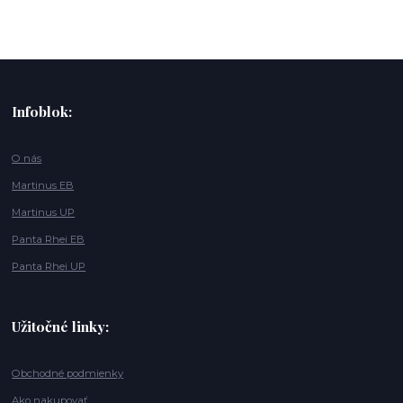
Infoblok:
O nás
Martinus EB
Martinus UP
Panta Rhei EB
Panta Rhei UP
Užitočné linky:
Obchodné podmienky
Ako nakupovať