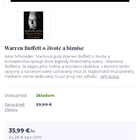
Warren Buffett o živote a biznise
Alice Schroeder: Snehová guľa Warren Buffett o živote a
bizniseKniha opisuje život legendy finančného sveta - Warrena
Buffetta. Je ságou jeho rodiny a kronikou obdobia, v ktorom tento
vplyvný a na celom svete uznávaný muž žil. Najbohatší muž planéty,
médiami večne sledovaný, tu po prvý raz odhaľu...
celý popis
Dostupnosť
Skladom
Cena pred
39,99 €
zľavou
35,99 €
/
ks
34,28 €
bez DPH