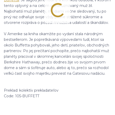
Buffetta
. Je ságou jeho rodiny a kronikou obdobia, v ktorom
tento vplyvný a na celom svete uznávaný muž žil.
Najbohatší muž planéty, médiami večne sledovaný, tu po
prvý raz odhaľuje svoje vždy prísne strážené súkromie a
otvorene rozpráva o pozadí množstva udalostí a škandálov.
V Amerike sa kniha okamžite po vydaní stala národným
bestsellerom. Je popretkávaná výpoveďami ľudí, ktorí sa
okolo Buffetta pohybovali, jeho detí, priateľov, obchodných
partnerov. Po jej prečítaní pochopíte, prečo najbohatší muž
planéty pracoval v skromnej kancelárii svojej spoločnosti
Berkshire Hathaway, prečo dodnes žije vo svojom prvom
dome a sám si šoféruje auto, alebo aj to, prečo sa rozhodol
veľkú časť svojho majetku previesť na Gatesovu nadáciu.
Preklad: kolektív prekladateľov
Code: 105-BUFFETT