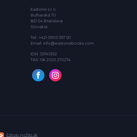
Eastone s.r.o.
Bulharská 70
821 04 Bratislava
Slovakia
Tel.: +421 0905 557 121
Email: info@eastonebooks.com
IDN: 35741392
TAX: SK 2020 270274
Eshop-rychlo.sk