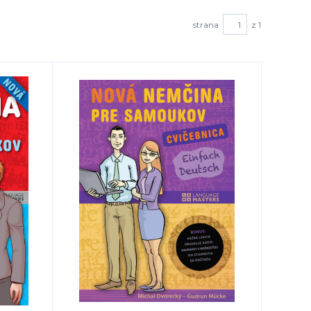
strana
z 1