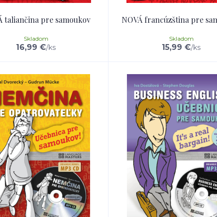
 taliančina pre samoukov
NOVÁ francúzština pre sa
Skladom
Skladom
16,99 €
15,99 €
/
ks
/
ks