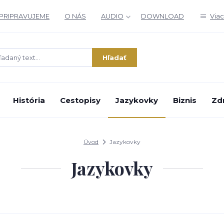
PRIPRAVUJEME
O NÁS
AUDIO
DOWNLOAD
Viac
Hľadať
História
Cestopisy
Jazykovky
Biznis
Zd
Úvod
Jazykovky
Jazykovky