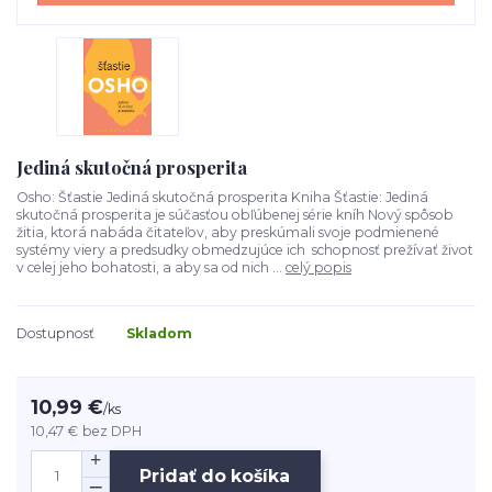
Jediná skutočná prosperita
Osho: Šťastie Jediná skutočná prosperita Kniha Šťastie: Jediná
skutočná prosperita je súčasťou obľúbenej série kníh Nový spôsob
žitia, ktorá nabáda čitateľov, aby preskúmali svoje podmienené
systémy viery a predsudky obmedzujúce ich schopnosť prežívať život
v celej jeho bohatosti, a aby sa od nich ...
celý popis
Dostupnosť
Skladom
10,99 €
/
ks
10,47 €
bez DPH
Pridať do košíka