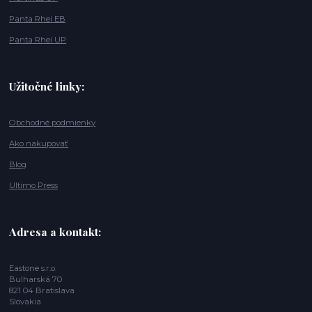
Panta Rhei EB
Panta Rhei UP
Užitočné linky:
Obchodné podmienky
Ako nakupovať
Blog
Ultimo Press
Adresa a kontakt:
Eastone s.r.o.
Bulharská 70
821 04 Bratislava
Slovakia