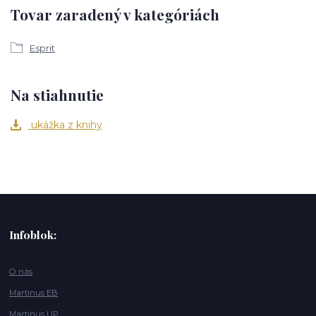
Tovar zaradený v kategóriách
Esprit
Na stiahnutie
ukážka z knihy
Infoblok:
O nás
Martinus EB
Martinus UP