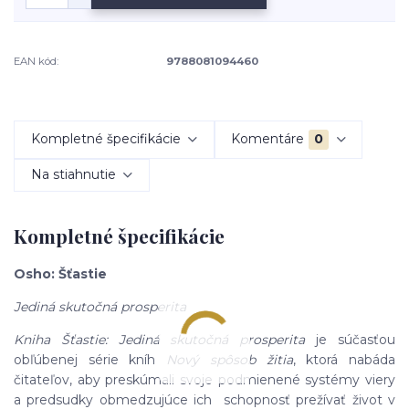
EAN kód:
9788081094460
Kompletné špecifikácie
Komentáre
0
Na stiahnutie
Kompletné špecifikácie
Osho: Šťastie
Jediná skutočná prosperita
Kniha Šťastie: Jediná skutočná prosperita
je súčasťou
obľúbenej série kníh
Nový spôsob žitia
, ktorá nabáda
čitateľov, aby preskúmali svoje podmienené systémy viery
a predsudky obmedzujúce ich schopnosť prežívať život v