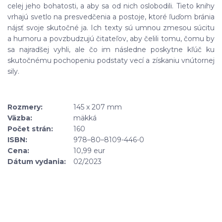
celej jeho bohatosti, a aby sa od nich oslobodili. Tieto knihy
vrhajú svetlo na presvedčenia a postoje, ktoré ľuďom bránia
nájsť svoje skutočné ja. Ich texty sú umnou zmesou súcitu
a humoru a povzbudzujú čitateľov, aby čelili tomu, čomu by
sa najradšej vyhli, ale čo im následne poskytne kľúč ku
skutočnému pochopeniu podstaty vecí a získaniu vnútornej
sily.
Rozmery:
145 x 207 mm
Väzba:
mäkká
Počet strán:
160
ISBN:
978–80–8109-446-0
Cena:
10,99 eur
Dátum vydania:
02/2023