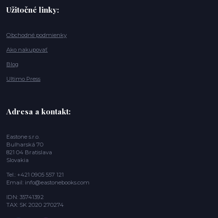
Užitočné linky:
Obchodné podmienky
Ako nakupovať
Blog
Ultimo Press
Adresa a kontakt:
Eastone s.r.o.
Bulharská 70
821 04 Bratislava
Slovakia
Tel.: +421 0905 557 121
Email: info@eastonebooks.com
IDN: 35741392
TAX: SK 2020 270274