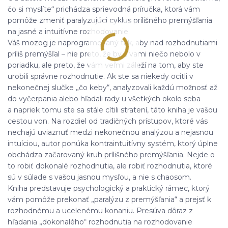
čo si myslíte“ prichádza sprievodná príručka, ktorá vám
pomôže zmeniť paralyzujúci cyklus prílišného premýšľania
na jasné a intuitívne rozhodovanie.
Váš mozog je naprogramovaný tak, aby nad rozhodnutiami
príliš premýšľal – nie preto, že by s vami niečo nebolo v
poriadku, ale preto, že vám veľmi záleží na tom, aby ste
urobili správne rozhodnutie. Ak ste sa niekedy ocitli v
nekonečnej slučke „čo keby“, analyzovali každú možnosť až
do vyčerpania alebo hľadali rady u všetkých okolo seba
a napriek tomu ste sa stále cítili stratení, táto kniha je vašou
cestou von. Na rozdiel od tradičných prístupov, ktoré vás
nechajú uviaznuť medzi nekonečnou analýzou a nejasnou
intuíciou, autor ponúka kontraintuitívny systém, ktorý úplne
obchádza začarovaný kruh prílišného premýšľania. Nejde o
to robiť dokonalé rozhodnutia, ale robiť rozhodnutia, ktoré
sú v súlade s vašou jasnou mysľou, a nie s chaosom.
Kniha predstavuje psychologický a praktický rámec, ktorý
vám pomôže prekonať „paralýzu z premýšľania“ a prejsť k
rozhodnému a ucelenému konaniu. Presúva dôraz z
hľadania „dokonalého“ rozhodnutia na rozhodovanie