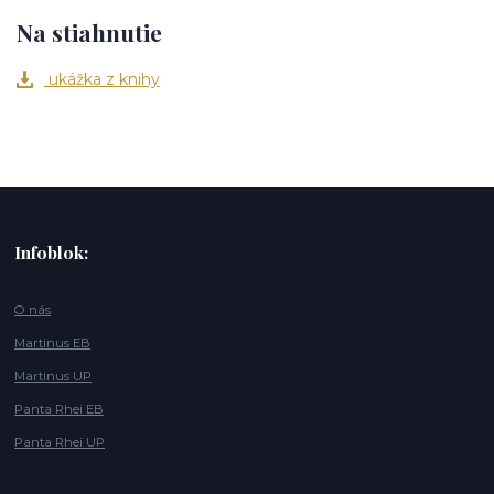
Na stiahnutie
ukážka z knihy
Infoblok:
O nás
Martinus EB
Martinus UP
Panta Rhei EB
Panta Rhei UP