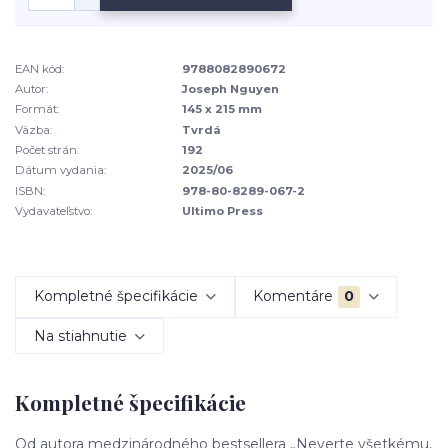
EAN kód:
9788082890672
Autor:
Joseph Nguyen
Formát:
145 x 215 mm
Väzba:
Tvrdá
Počet strán:
192
Dátum vydania:
2025/06
ISBN:
978-80-8289-067-2
Vydavateľstvo:
Ultimo Press
Kompletné špecifikácie
Komentáre
0
Na stiahnutie
Kompletné špecifikácie
Od autora medzinárodného bestsellera „Neverte všetkému,