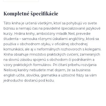
Kompletné špecifikácie
Táto kniha je určená všetkým, ktorí sa pohybujú vo svete
biznisu a nemajú čas na pravidelné špecializované jazykové
kurzy. Hrdina knihy, ambiciózny mladík Neil, prevedie
študenta – samouka rôznymi úskaliami angličtiny, ktorá sa
používa v obchodnom styku, v oficiálnej obchodnej
komunikácii, ale aj v neformálnych rozhovoroch s kolegami.
Kniha obsahuje množstvo praktických cvičení, zameraných
na slovnú zásobu spojenú s obchodom či podnikaním a
vzory praktických formulárov. Pri čítaní príbehu rozvíjania
Neilovej kariéry nebudete mať dojem, že sa business
english učíte, slovíčka, gramatika a užitočné frázy sa vám
jednoducho dostanú pod kožu.