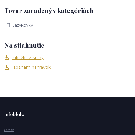
Tovar zaradený v kategóriách
Jazykovky
Na stiahnutie
ukážka z knihy
zoznam nahrávok
Infoblok:
O nás