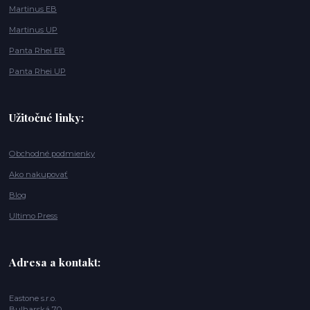
Martinus EB
Martinus UP
Panta Rhei EB
Panta Rhei UP
Užitočné linky:
Obchodné podmienky
Ako nakupovať
Blog
Ultimo Press
Adresa a kontakt:
Eastone s.r.o.
Bulharská 70