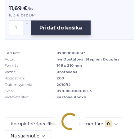
11,69 €
/
ks
11,13 €
bez DPH
Pridať do košíka
EAN kód:
9788081091513
Autor:
Iva Dostálová, Stephen Douglas
Formát:
148 x 210 mm
Väzba:
Brožovaná
Počet strán:
200
Dátum vydania:
2010/12
ISBN:
978-80-8109-151-3
Vydavateľstvo:
Eastone Books
Kompletné špecifikácie
Komentáre
0
Na stiahnutie