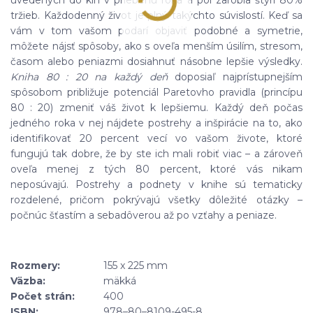
uvedených do kín v priebehu roka a pol zarobia štyri 80%
tržieb. Každodenný život je plný takýchto súvislostí. Keď sa
vám v tom vašom podarí objaviť podobné a symetrie,
môžete nájsť spôsoby, ako s oveľa menším úsilím, stresom,
časom alebo peniazmi dosiahnuť násobne lepšie výsledky.
Kniha 80 : 20 na každý deň
doposiaľ najprístupnejším
spôsobom približuje potenciál Paretovho pravidla (princípu
80 : 20) zmeniť váš život k lepšiemu. Každý deň počas
jedného roka v nej nájdete postrehy a inšpirácie na to, ako
identifikovať 20 percent vecí vo vašom živote, ktoré
fungujú tak dobre, že by ste ich mali robiť viac – a zároveň
oveľa menej z tých 80 percent, ktoré vás nikam
neposúvajú. Postrehy a podnety v knihe sú tematicky
rozdelené, pričom pokrývajú všetky dôležité otázky –
počnúc šťastím a sebadôverou až po vzťahy a peniaze.
Rozmery:
155 x 225 mm
Väzba:
mäkká
Počet strán:
400
ISBN:
978–80–8109-495-8