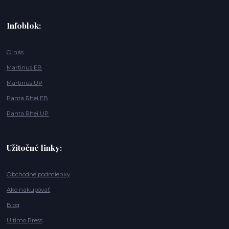
Infoblok:
O nás
Martinus EB
Martinus UP
Panta Rhei EB
Panta Rhei UP
Užitočné linky:
Obchodné podmienky
Ako nakupovať
Blog
Ultimo Press