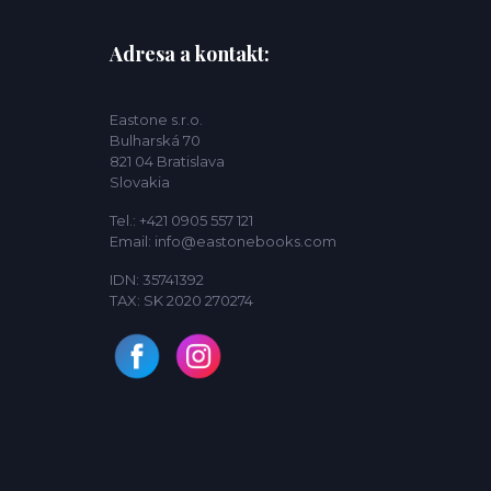
Adresa a kontakt:
Eastone s.r.o.
Bulharská 70
821 04 Bratislava
Slovakia
Tel.: +421 0905 557 121
Email: info@eastonebooks.com
IDN: 35741392
TAX: SK 2020 270274