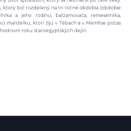
nný život spôsobom, ktorý sa nezmenil po celé veky.
ktorý bol rozdelený na tri ročné obdobia (obdobie
ľníka a jeho rodinu, balzamovača, remeselníka,
skú manželku, ktorí žijú v Tébach a v Memfise počas
uhodnom roku staroegyptských dejín.