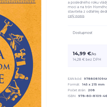
a posledného roku vlád
moci a na trón Horného
stavitelia z odľahlej ded
celý popis
Dostupnosť
14,99 €
/
ks
14,28 €
bez DPH
EAN kód:
9788081094
Formát:
145 x 215 mm
Počet strán:
208
ISBN:
978–80–8109-4