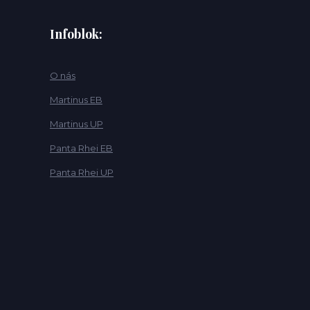
Infoblok:
O nás
Martinus EB
Martinus UP
Panta Rhei EB
Panta Rhei UP