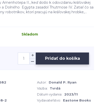
y Amenhotepa II., keď došlo k odovzdaniu kráľovskej
 a Dolného Egypta zasadol Thutmose IV. Zatiaľ čo sa
iny robotníkov, ktorí pracujú na kráľovskej hrobke,...
Skladom
Pridať do košíka
682
Autor:
Donald P. Ryan
Väzba:
Tvrdá
Dátum vydania:
2023/11
68-2
Vydavateľstvo:
Eastone Books