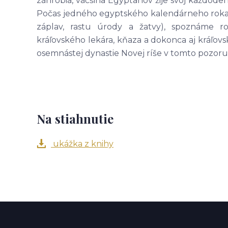
záhrobia, väčšina Egypťanov žije svoj každode
Počas jedného egyptského kalendárneho roka, 
záplav, rastu úrody a žatvy), spoznáme ro
kráľovského lekára, kňaza a dokonca aj kráľov
osemnástej dynastie Novej ríše v tomto pozor
Na stiahnutie
ukážka z knihy