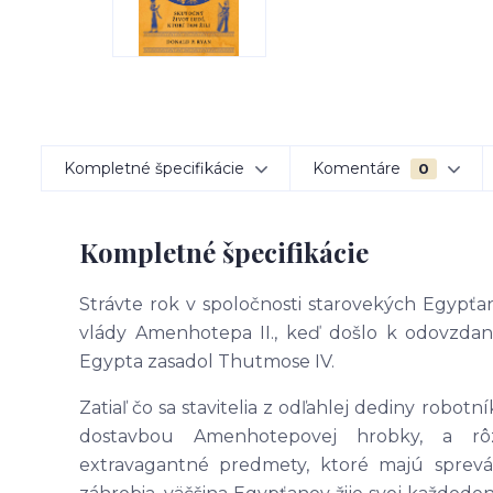
Kompletné špecifikácie
Komentáre
0
Kompletné špecifikácie
Strávte rok v spoločnosti starovekých Egypť
vlády Amenhotepa II., keď došlo k odovzda
Egypta zasadol Thutmose IV.
Zatiaľ čo sa stavitelia z odľahlej dediny robotn
dostavbou Amenhotepovej hrobky, a rôz
extravagantné predmety, ktoré majú sprevá