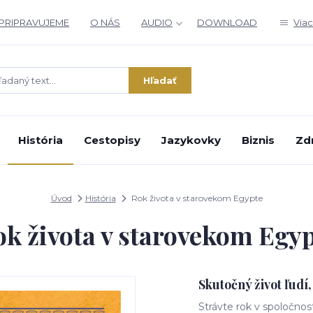
PRIPRAVUJEME
O NÁS
AUDIO
DOWNLOAD
Viac
Hľadať
História
Cestopisy
Jazykovky
Biznis
Zd
Úvod
História
Rok života v starovekom Egypte
k života v starovekom Egy
Skutočný život ľudí, 
Strávte rok v spoločno