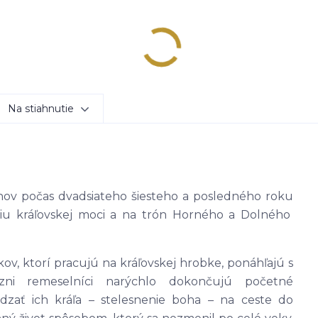
Na stiahnutie
anov počas dvadsiateho šiesteho a posledného roku
niu kráľovskej moci a na trón Horného a Dolného
íkov, ktorí pracujú na kráľovskej hrobke, ponáhľajú s
ni remeselníci narýchlo dokončujú početné
dzať ich kráľa – stelesnenie boha – na ceste do