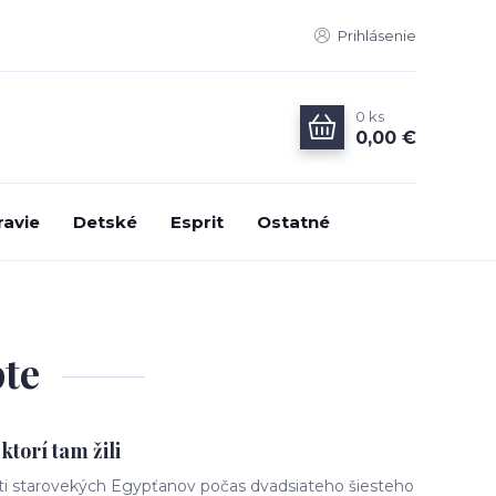
Prihlásenie
0
ks
0,00 €
ravie
Detské
Esprit
Ostatné
pte
ktorí tam žili
sti starovekých Egypťanov počas dvadsiateho šiesteho