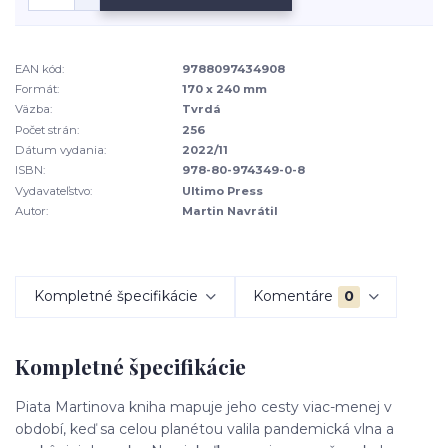
EAN kód:
9788097434908
Formát:
170 x 240 mm
Väzba:
Tvrdá
Počet strán:
256
Dátum vydania:
2022/11
ISBN:
978-80-974349-0-8
Vydavateľstvo:
Ultimo Press
Autor:
Martin Navrátil
Kompletné špecifikácie
Komentáre
0
Kompletné špecifikácie
Piata Martinova kniha mapuje jeho cesty viac-menej v
období, keď sa celou planétou valila pandemická vlna a