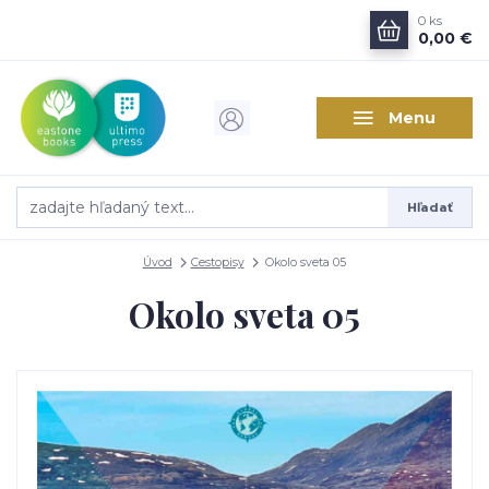
0
ks
0,00 €
Menu
Hľadať
Úvod
Cestopisy
Okolo sveta 05
Okolo sveta 05