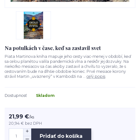
Na potulkách v čase, keď sa zastavil svet
Piata Martinova kniha mapuje jeho cesty viac-menej v období, keď
sa celou planétou valila pandemická vlna a neskôr jej dozvuky. Na
niekoľko mesiacov sa čas akoby zastavil a chvíľu to vyzeralo, že s
cestovaním bude na dlhšie obdobie koniec. Prvé mesiace korony
strávil Martin „uväznený“ v Kambodži na ...
celý popis
Dostupnosť
Skladom
21,99 €
/
ks
20,94 €
bez DPH
Pridať do košíka