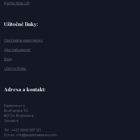
Panta Rhei UP
Užitočné linky:
Obchodné podmienky
Ako nakupovať
Blog
Ultimo Press
Adresa a kontakt:
Eastone s.r.o.
Bulharská 70
821 04 Bratislava
Slovakia
Tel.: +421 0905 557 121
Email: info@eastonebooks.com