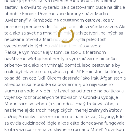
neskôr jej dozvuky. Na niekoľko mesiacov sa čas akoby
zastavil a chvíľu to vyzeralo, že s cestovaním bude na dlhšie
obdobie koniec. Prvé mesiace korony strávil Martin
„uväznený“ v Kambodži na opustenom ostrove, kde v
priamom prenose videl, čo sa stane, ak sa všetko zavrie. Ale
tak, ako sa svet na mnohých miestach zatvoril, na iných sa
nečakane otvoril a Martinovi sa naskytla príležitosť
vycestovať do tých najzvláštnejších kútov sveta.
Päťka je výnimočná aj v tom, že spolu s Martinom
navštívime všetky kontinenty a vyrozprávame niekoľko
príbehov tak, ako ich vnímajú domáci, lebo cestovanie by
malo byť hlavne o tom, ako sa priblížiť k miestnej kultúre, a
to sa dá len cez ľudí. Okrem destinácií ako Irak, Afganistan a
Stredoafrická republika sa pozrieme aj do najväčšieho
slumu na vode v Nigérii, v Izraeli sa ocitneme na politicky a
vojensky rozhorúčených teritó-riách, v Grónsku vybojuje
Martin sám so sebou (a s prírodou) malý trekový súboj a
nazrieme aj do troch netypických, menej známych štátov
Južnej Ameriky – okrem iného do Francúzskej Guyany, kde
sa cvičia cudzinecké légie a kde ešte donedávna fungovala
krutá väznica známa zo slávneho románu Motýľ. Novinkou