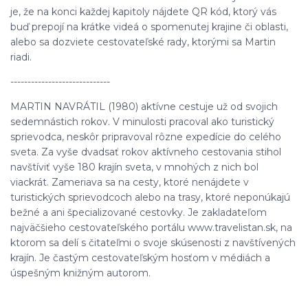
je, že na konci každej kapitoly nájdete QR kód, ktorý vás
buď prepojí na krátke videá o spomenutej krajine či oblasti,
alebo sa dozviete cestovateľské rady, ktorými sa Martin
riadi.
-----------------------------
MARTIN NAVRÁTIL (1980) aktívne cestuje už od svojich
sedemnástich rokov. V minulosti pracoval ako turistický
sprievodca, neskôr pripravoval rôzne expedície do celého
sveta. Za vyše dvadsať rokov aktívneho cestovania stihol
navštíviť vyše 180 krajín sveta, v mnohých z nich bol
viackrát. Zameriava sa na cesty, ktoré nenájdete v
turistických sprievodcoch alebo na trasy, ktoré neponúkajú
bežné a ani špecializované cestovky. Je zakladateľom
najväčšieho cestovateľského portálu www.travelistan.sk, na
ktorom sa delí s čitateľmi o svoje skúsenosti z navštívených
krajín. Je častým cestovateľským hosťom v médiách a
úspešným knižným autorom.