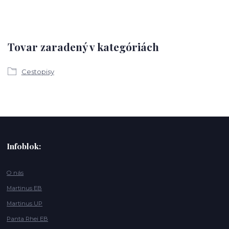
Tovar zaradený v kategóriách
Cestopisy
Infoblok:
O nás
Martinus EB
Martinus UP
Panta Rhei EB