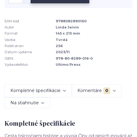
EAN kód:
9788082890160
Autor:
Linda Jaivin
Formát:
145 x 215 mm
Väzba:
Tvrdá
Počet strán:
256
Dátum vydania:
2023/11
ISBN:
978-80-8289-016-0
Vydavateľstvo:
Ultimo Press
Kompletné špecifikácie
Komentáre
0
Na stiahnutie
Kompletné špecifikácie
Cesta tisícročiami histórie a vývoja Číny od raných inovácií až