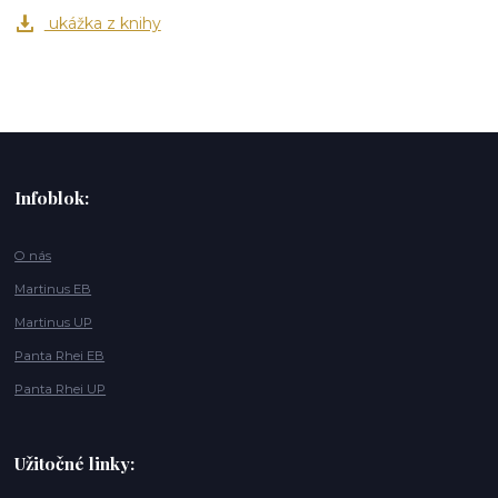
ukážka z knihy
Infoblok:
O nás
Martinus EB
Martinus UP
Panta Rhei EB
Panta Rhei UP
Užitočné linky: