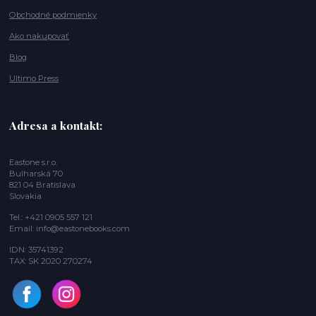
Obchodné podmienky
Ako nakupovať
Blog
Ultimo Press
Adresa a kontakt:
Eastone s.r.o.
Bulharská 70
821 04 Bratislava
Slovakia
Tel.: +421 0905 557 121
Email: info@eastonebooks.com
IDN: 35741392
TAX: SK 2020 270274