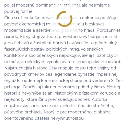
po jej modernú dominanciu v stručnej, ale nesmierne
pútavej forme.
Čína si už niekoľko desaťročí udržiava a dokonca posilňuje
povesť ekonomickej mocnosti, symbolu bleskovej
modernizácie a asertívneho globálneho hráča. Porozumieť
národu, ktorý stojí za touto povesťou si vyžaduje spoznať
jeho farbistú a častokrát búrlivú históriu. Je to príbeh plný
fascinujúcich postáv, politických intríg, vojenských
konfliktov a spoločenských nepokojov, ale aj filozofických
rozpráv, umeleckých vynálezov a technologických inovácií.
Najstručnejšia história Číny mapuje cestu tejto krajiny od
pôvodných kmeňov cez legendárne dynastie imperiálnej
éry až k modernej komunistickej strane pod vedením Si Ťin-
pchinga. Zahŕňa aj takmer neznáme príbehy žien v čínskej
histórii a nevyhýba sa ani historickým prízrakom korupcie a
nejednoty, ktoré Čínu prenasledujú dodnes. Autorka
majstrovsky sumarizuje rozsiahlu históriu do stručného,
pútavého prehľadu, ktorý je pre moderného, globálne
orientovaného čitateľa nevyhnutnosťou.