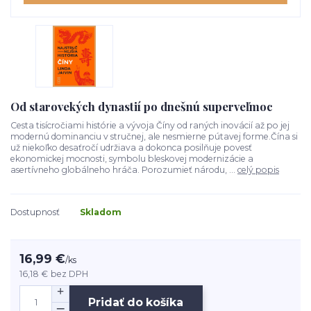
Od starovekých dynastií po dnešnú superveľmoc
Cesta tisícročiami histórie a vývoja Číny od raných inovácií až po jej
modernú dominanciu v stručnej, ale nesmierne pútavej forme.Čína si
už niekoľko desaťročí udržiava a dokonca posilňuje povesť
ekonomickej mocnosti, symbolu bleskovej modernizácie a
asertívneho globálneho hráča. Porozumieť národu, ...
celý popis
Dostupnosť
Skladom
16,99 €
/
ks
16,18 €
bez DPH
Pridať do košíka