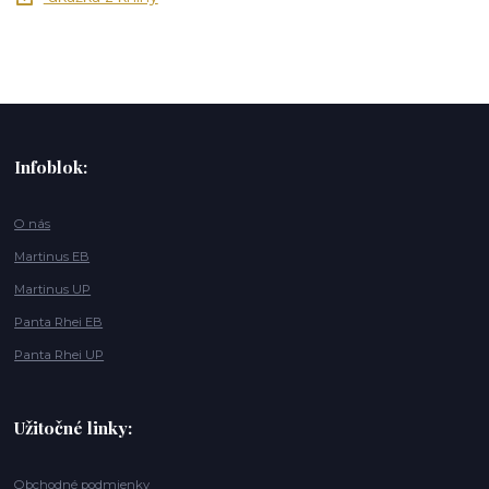
Infoblok:
O nás
Martinus EB
Martinus UP
Panta Rhei EB
Panta Rhei UP
Užitočné linky:
Obchodné podmienky