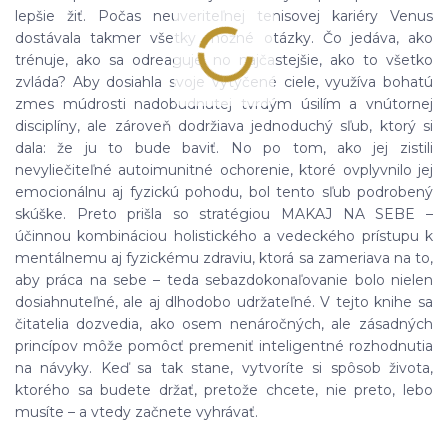
lepšie žiť. Počas neuveriteľnej tenisovej kariéry Venus
dostávala takmer všetky možné otázky. Čo jedáva, ako
trénuje, ako sa odreaguje, no najčastejšie, ako to všetko
zvláda? Aby dosiahla svoje vytýčené ciele, využíva bohatú
zmes múdrosti nadobudnutej tvrdým úsilím a vnútornej
disciplíny, ale zároveň dodržiava jednoduchý sľub, ktorý si
dala: že ju to bude baviť. No po tom, ako jej zistili
nevyliečiteľné autoimunitné ochorenie, ktoré ovplyvnilo jej
emocionálnu aj fyzickú pohodu, bol tento sľub podrobený
skúške. Preto prišla so stratégiou MAKAJ NA SEBE –
účinnou kombináciou holistického a vedeckého prístupu k
mentálnemu aj fyzickému zdraviu, ktorá sa zameriava na to,
aby práca na sebe – teda sebazdokonaľovanie bolo nielen
dosiahnuteľné, ale aj dlhodobo udržateľné. V tejto knihe sa
čitatelia dozvedia, ako osem nenáročných, ale zásadných
princípov môže pomôcť premeniť inteligentné rozhodnutia
na návyky. Keď sa tak stane, vytvoríte si spôsob života,
ktorého sa budete držať, pretože chcete, nie preto, lebo
musíte – a vtedy začnete vyhrávať.