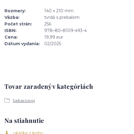
Rozmery:
140 x 210 mm
Väzba:
tvrdá s prebalom
Počet strán:
256
ISBN:
978–80–8109-493-4
Cena:
19,99 eur
Dátum vydania:
02/2025
Tovar zaradený v kategóriách
Sebarozvoj
Na stiahnutie
ukážka z knihy