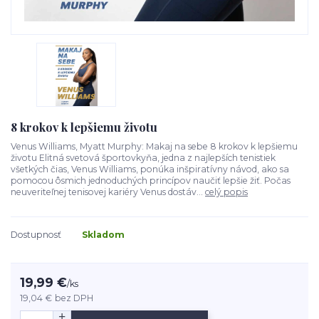
8 krokov k lepšiemu životu
Venus Williams, Myatt Murphy: Makaj na sebe 8 krokov k lepšiemu
životu Elitná svetová športovkyňa, jedna z najlepších tenistiek
všetkých čias, Venus Williams, ponúka inšpiratívny návod, ako sa
pomocou ôsmich jednoduchých princípov naučiť lepšie žiť. Počas
neuveriteľnej tenisovej kariéry Venus dostáv...
celý popis
Dostupnosť
Skladom
19,99 €
/
ks
19,04 €
bez DPH