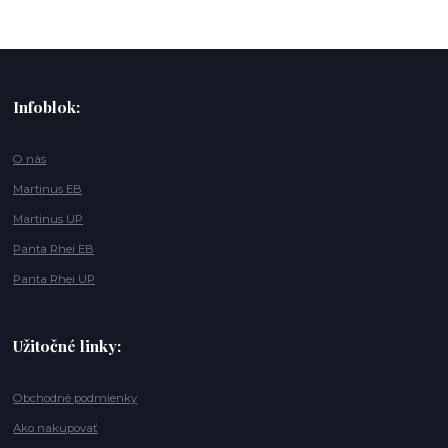
Infoblok:
O nás
Martinus EB
Martinus UP
Panta Rhei EB
Panta Rhei UP
Užitočné linky:
Obchodné podmienky
Ako nakupovať