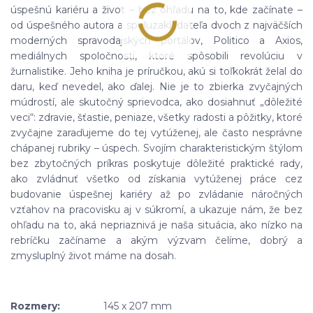
úspešnú kariéru a život – bez ohľadu na to, kde začínate –
od úspešného autora a spoluzakladateľa dvoch z najväčších
moderných spravodajských portálov, Politico a Axios,
mediálnych spoločností, ktoré spôsobili revolúciu v
žurnalistike. Jeho kniha je príručkou, akú si toľkokrát želal do
daru, keď nevedel, ako ďalej. Nie je to zbierka zvyčajných
múdrostí, ale skutočný sprievodca, ako dosiahnuť „dôležité
veci“: zdravie, šťastie, peniaze, všetky radosti a pôžitky, ktoré
zvyčajne zaraďujeme do tej vytúženej, ale často nesprávne
chápanej rubriky – úspech. Svojím charakteristickým štýlom
bez zbytočných príkras poskytuje dôležité praktické rady,
ako zvládnuť všetko od získania vytúženej práce cez
budovanie úspešnej kariéry až po zvládanie náročných
vzťahov na pracovisku aj v súkromí, a ukazuje nám, že bez
ohľadu na to, aká nepriaznivá je naša situácia, ako nízko na
rebríčku začíname a akým výzvam čelíme, dobrý a
zmysluplný život máme na dosah.
Rozmery:
145 x 207 mm