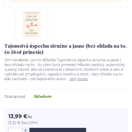
Tajomstvá úspechu stručne a jasne (bez ohľadu na to,
čo život prinesie)
Jim VandeHei: Len to dôležité Tajomstvá úspechu stručne a jasne (
bez ohľadu na to , čo vám život prinesie) Hlboko osobný, autentický
a jasný návod, ako sa orientovať v dnešnom zložitom svete a ako si
vybudovať zmysluplnú, úspešnú kariéru a život – bez ohľadu na to,
kde začínate – od úspešného autor...
celý popis
Dostupnosť
Skladom
13,99 €
/
ks
13,32 €
bez DPH