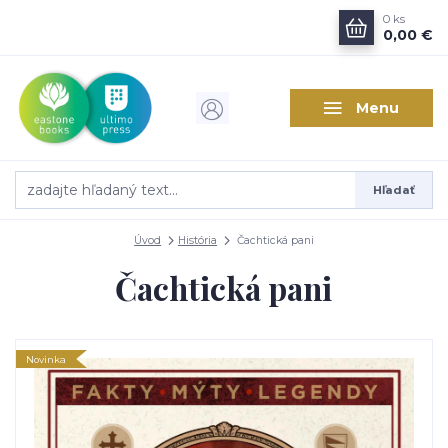
0
ks
0,00 €
Menu
Hľadať
Úvod
História
Čachtická pani
Čachtická pani
Novinka