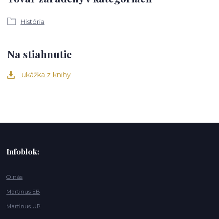
História
Na stiahnutie
ukážka z knihy
Infoblok:
O nás
Martinus EB
Martinus UP