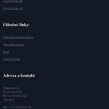
Panta Rhei EB
Panta Rhei UP
Užitočné linky:
Obchodné podmienky
Ako nakupovať
Blog
Ultimo Press
Adresa a kontakt:
Eastone s.r.o.
Bulharská 70
821 04 Bratislava
Slovakia
Tel.: +421 0905 557 121