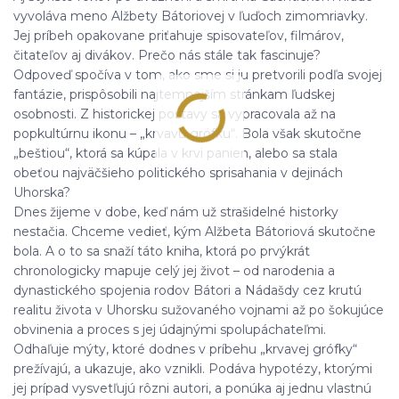
vyvoláva meno Alžbety Bátoriovej v ľuďoch zimomriavky.
Jej príbeh opakovane priťahuje spisovateľov, filmárov,
čitateľov aj divákov. Prečo nás stále tak fascinuje?
Odpoveď spočíva v tom, ako sme si ju pretvorili podľa svojej
fantázie, prispôsobili najtemnejším stránkam ľudskej
osobnosti. Z historickej postavy sa vypracovala až na
popkultúrnu ikonu – „krvavú grófku“. Bola však skutočne
„beštiou“, ktorá sa kúpala v krvi panien, alebo sa stala
obeťou najväčšieho politického sprisahania v dejinách
Uhorska?
Dnes žijeme v dobe, keď nám už strašidelné historky
nestačia. Chceme vedieť, kým Alžbeta Bátoriová skutočne
bola. A o to sa snaží táto kniha, ktorá po prvýkrát
chronologicky mapuje celý jej život – od narodenia a
dynastického spojenia rodov Bátori a Nádašdy cez krutú
realitu života v Uhorsku sužovaného vojnami až po šokujúce
obvinenia a proces s jej údajnými spolupáchateľmi.
Odhaľuje mýty, ktoré dodnes v príbehu „krvavej grófky“
prežívajú, a ukazuje, ako vznikli. Podáva hypotézy, ktorými
jej prípad vysvetľujú rôzni autori, a ponúka aj jednu vlastnú