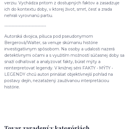
verziu. Vychádza pritom z dostupných faktov a zasadzuje
ich do kontextu doby, v ktorej život, smrť, česť a zrada
nehrali vyrovnanú partiu.
-----------------------------
Autorská dvojica, píšuca pod pseudonymom
Bergerová/Walter, sa venuje skúmaniu histórie
investigatívnym spôsobom. Na osoby a udalosti nazerá
detektívnymi očami a s využitím možností súčasnej doby sa
snaží odhaľovať a analyzovať fakty, búrať mýty a
reinterpretovať legendy. V knižnej sérii FAKTY • MÝTY •
LEGENDY chcú autori prinášať objektívnejší pohľad na
postavy dejín, nezaťažený zaužívanou interpretáciou
histórie.
Tovar zaradený v kategóriách