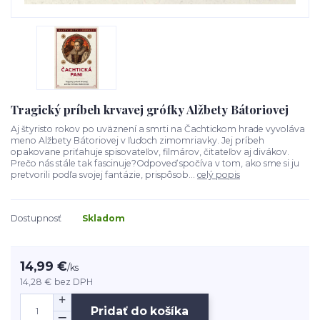
Tragický príbeh krvavej grófky Alžbety Bátoriovej
Aj štyristo rokov po uväznení a smrti na Čachtickom hrade vyvoláva
meno Alžbety Bátoriovej v ľuďoch zimomriavky. Jej príbeh
opakovane priťahuje spisovateľov, filmárov, čitateľov aj divákov.
Prečo nás stále tak fascinuje?Odpoveď spočíva v tom, ako sme si ju
pretvorili podľa svojej fantázie, prispôsob...
celý popis
Dostupnosť
Skladom
14,99 €
/
ks
14,28 €
bez DPH
Pridať do košíka