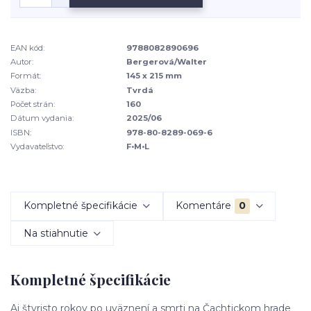
EAN kód:
9788082890696
Autor:
Bergerová/Walter
Formát:
145 x 215 mm
Väzba:
Tvrdá
Počet strán:
160
Dátum vydania:
2025/06
ISBN:
978-80-8289-069-6
Vydavateľstvo:
F•M•L
Kompletné špecifikácie
Komentáre
0
Na stiahnutie
Kompletné špecifikácie
Aj štyristo rokov po uväznení a smrti na Čachtickom hrade