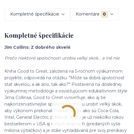
Kompletné špecifikácie
Komentáre
0
Kompletné špecifikácie
Jim Collins: Z dobrého skvelé
Prečo niektoré spoločnosti urobia veľký skok... a iné nie
Kniha Good to Great, založená na 5-ročnom výskumnom
projekte, odpovedá na otázku: "Môže sa dobrá spoločnosť
stať skvelou, a ak áno, tak ako?" Postavená na dôslednej
výskumnej metodológii a osviežujúcom edukatívnom štýle
Jima Collinsa, Good to Great vysvetluje, ako aj tie
najkonzervatívnejšie spoločnosti môžu urobiť veľký skok,
aby výkonom prekonali market lídrov ako sú Coca-Cola,
Intel, General Electric či Merck. Kniha je už niekoľko rokov
bestsellerom v USA aj v iných krajinách (predaných vyše
milióna výtlačkov) a je stále vyhľadávaná pre svoj prenikavý