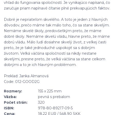
vhľad do fungovania spoločností. Je vynikajúco napísaná, čo
zaručuje priam napínavé čítanie plné prekvapujúcich faktov.
Dobré je nepriateľom skvelého. A toto je jeden z hlavných
dôvodov, prečo máme tak málo toho, čo sa stane skvelým.
Nemáme skvelé školy, predovšetkým preto, že máme
dobré školy. Nemáme skvelú vládu, hlavne preto, že máme
dobrú vládu. Málo ľudí dosiahne skvelý život, z veľkej časti
preto, že je také jednoduché uspokojiť sa s dobrým
životom. Veľká väčšina spoločností sa nikdy nestane
skvelými, presne preto, že veľká väčšina sa stane celkom
dobrými a to je ich hlavným problémom.
Preklad: Janka Almanová
Code: 012-GOOD2G
Rozmery:
155 x 225 mm
Väzba:
pevná s prebalom
Počet strán:
320
ISBN:
978-80-89217-09-5
Cena:
18.22 EUR / 548.90 SKK