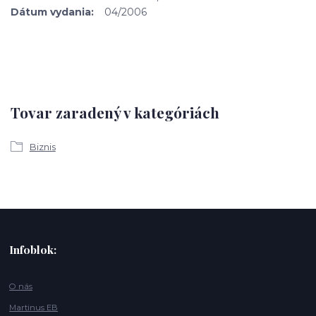
Dátum vydania:
04/2006
Tovar zaradený v kategóriách
Biznis
Infoblok:
O nás
Martinus EB