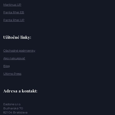
Martinus UP
Panta Rhei EB
Panta Rhei UP
Užitočné linky:
Obchodné podmienky
Ako nakupovať
Blog
Ultimo Press
Adresa a kontakt:
Eastone s.r.o.
Bulharská 70
821 04 Bratislava