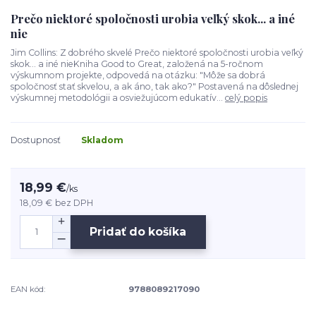
Prečo niektoré spoločnosti urobia veľký skok... a iné
nie
Jim Collins: Z dobrého skvelé Prečo niektoré spoločnosti urobia veľký
skok... a iné nieKniha Good to Great, založená na 5-ročnom
výskumnom projekte, odpovedá na otázku: "Môže sa dobrá
spoločnosť stať skvelou, a ak áno, tak ako?" Postavená na dôslednej
výskumnej metodológii a osviežujúcom edukatív...
celý popis
Dostupnosť
Skladom
18,99 €
/
ks
18,09 €
bez DPH
Pridať do košíka
EAN kód:
9788089217090